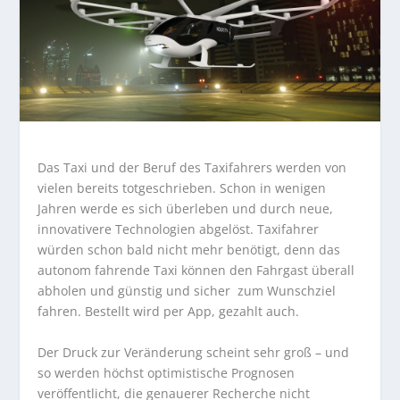
Das Taxi und der Beruf des Taxifahrers werden von
vielen bereits totgeschrieben. Schon in wenigen
Jahren werde es sich überleben und durch neue,
innovativere Technologien abgelöst. Taxifahrer
würden schon bald nicht mehr benötigt, denn das
autonom fahrende Taxi können den Fahrgast überall
abholen und günstig und sicher zum Wunschziel
fahren. Bestellt wird per App, gezahlt auch.
Der Druck zur Veränderung scheint sehr groß – und
so werden höchst optimistische Prognosen
veröffentlicht, die genauerer Recherche nicht