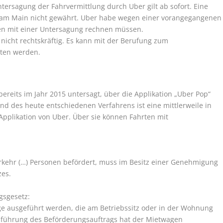
ersagung der Fahrvermittlung durch Uber gilt ab sofort. Eine
rt am Main nicht gewährt. Uber habe wegen einer vorangegangenen
en mit einer Untersagung rechnen müssen.
t nicht rechtskräftig. Es kann mit der Berufung zum
hten werden.
ereits im Jahr 2015 untersagt, über die Applikation „Uber Pop“
and des heute entschiedenen Verfahrens ist eine mittlerweile in
pplikation von Uber. Über sie können Fahrten mit
rkehr (…) Personen befördert, muss im Besitz einer Genehmigung
zes.
gsgesetz:
e ausgeführt werden, die am Betriebssitz oder in der Wohnung
führung des Beförderungsauftrags hat der Mietwagen