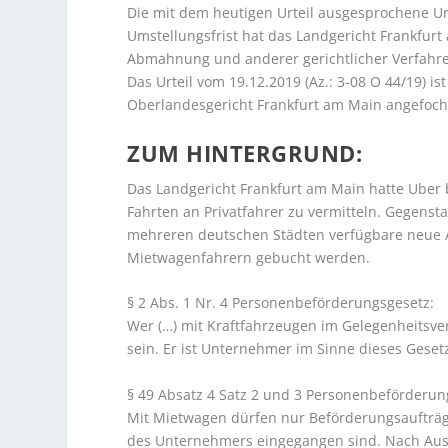
Die mit dem heutigen Urteil ausgesprochene Unt
Umstellungsfrist hat das Landgericht Frankfu
Abmahnung und anderer gerichtlicher Verfahr
Das Urteil vom 19.12.2019 (Az.: 3-08 O 44/19) is
Oberlandesgericht Frankfurt am Main angefoc
ZUM HINTERGRUND:
Das Landgericht Frankfurt am Main hatte Uber b
Fahrten an Privatfahrer zu vermitteln. Gegenst
mehreren deutschen Städten verfügbare neue A
Mietwagenfahrern gebucht werden.
§ 2 Abs. 1 Nr. 4 Personenbeförderungsgesetz:
Wer (…) mit Kraftfahrzeugen im Gelegenheitsve
sein. Er ist Unternehmer im Sinne dieses Geset
§ 49 Absatz 4 Satz 2 und 3 Personenbeförderun
Mit Mietwagen dürfen nur Beförderungsaufträg
des Unternehmers eingegangen sind. Nach Aus