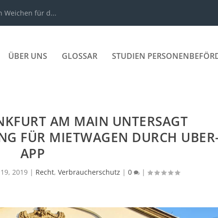
n Weichen für d...
ÜBER UNS
GLOSSAR
STUDIEN PERSONENBEFÖR
NKFURT AM MAIN UNTERSAGT
NG FÜR MIETWAGEN DURCH UBER
APP
 19, 2019
|
Recht
,
Verbraucherschutz
|
0
|