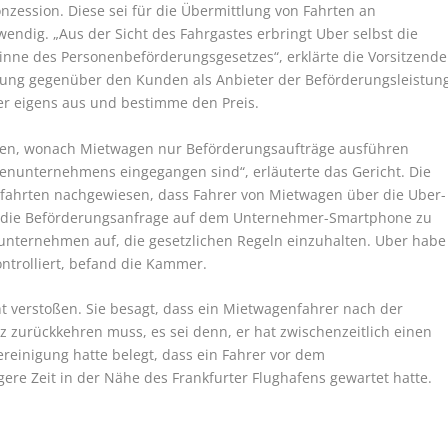
zession. Diese sei für die Übermittlung von Fahrten an
endig. „Aus der Sicht des Fahrgastes erbringt Uber selbst die
inne des Personenbeförderungsgesetzes“, erklärte die Vorsitzende
rbung gegenüber den Kunden als Anbieter der Beförderungsleistun
r eigens aus und bestimme den Preis.
oßen, wonach Mietwagen nur Beförderungsaufträge ausführen
genunternehmens eingegangen sind“, erläuterte das Gericht. Die
tfahrten nachgewiesen, dass Fahrer von Mietwagen über die Uber-
 die Beförderungsanfrage auf dem Unternehmer-Smartphone zu
unternehmen auf, die gesetzlichen Regeln einzuhalten. Uber habe
ntrolliert, befand die Kammer.
ht verstoßen. Sie besagt, dass ein Mietwagenfahrer nach der
tz zurückkehren muss, es sei denn, er hat zwischenzeitlich einen
reinigung hatte belegt, dass ein Fahrer vor dem
ere Zeit in der Nähe des Frankfurter Flughafens gewartet hatte.