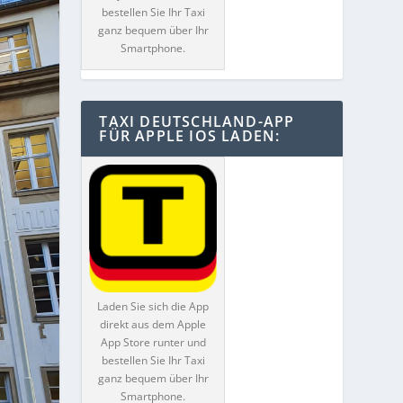
bestellen Sie Ihr Taxi
ganz bequem über Ihr
Smartphone.
TAXI DEUTSCHLAND-APP
FÜR APPLE IOS LADEN:
Laden Sie sich die App
direkt aus dem Apple
App Store runter und
bestellen Sie Ihr Taxi
ganz bequem über Ihr
Smartphone.