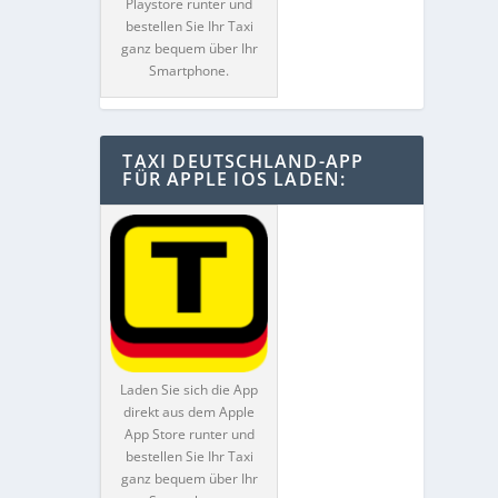
Playstore runter und
bestellen Sie Ihr Taxi
ganz bequem über Ihr
Smartphone.
TAXI DEUTSCHLAND-APP
FÜR APPLE IOS LADEN:
Laden Sie sich die App
direkt aus dem Apple
App Store runter und
bestellen Sie Ihr Taxi
ganz bequem über Ihr