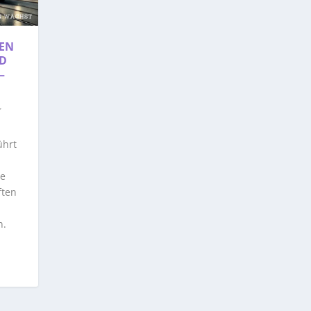
GEN
D
–
ührt
te
ften
n.