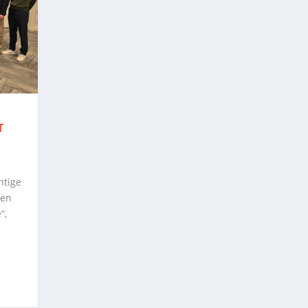
T
htige
uen
“,