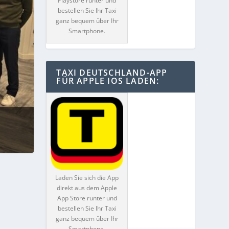
Playstore runter und
bestellen Sie Ihr Taxi
ganz bequem über Ihr
Smartphone.
TAXI DEUTSCHLAND-APP
FÜR APPLE IOS LADEN:
Laden Sie sich die App
direkt aus dem Apple
App Store runter und
bestellen Sie Ihr Taxi
ganz bequem über Ihr
Smartphone.