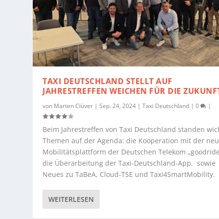
TAXI DEUTSCHLAND STELLT AUF
JAHRESTREFFEN WEICHEN FÜR DIE ZUKUNF
von
Marten Clüver
|
Sep. 24, 2024
|
Taxi Deutschland
|
0
|
Beim Jahrestreffen von Taxi Deutschland standen wic
Themen auf der Agenda: die Kooperation mit der ne
Mobilitätsplattform der Deutschen Telekom „goodride
die Überarbeitung der Taxi-Deutschland-App, sowie
Neues zu TaBeA, Cloud-TSE und Taxi4SmartMobility.
WEITERLESEN